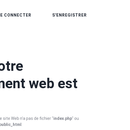
SE CONNECTER
S'ENREGISTRER
otre
ent web est
 site Web n'a pas de fichier "
index.php
" ou
public_html
.