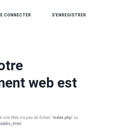
SE CONNECTER
S'ENREGISTRER
otre
ent web est
 site Web n'a pas de fichier "
index.php
" ou
public_html
.